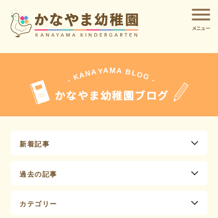
メニュー
A
A
M
Y
A
B
L
N
O
A
G
K
-
-
かなやま幼稚園ブログ
新着記事
過去の記事
カテゴリー