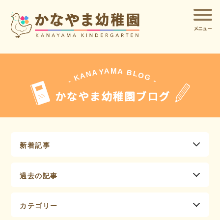
メニュー
A
A
M
Y
A
B
L
N
O
A
G
K
-
-
かなやま幼稚園ブログ
新着記事
過去の記事
カテゴリー