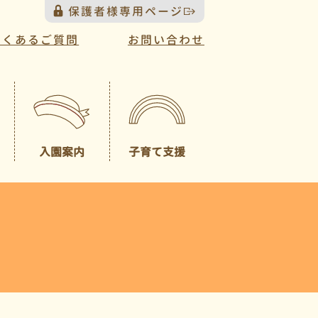
保護者様専用ページ
よくあるご質問
お問い合わせ
入園案内
子育て支援
プレスクール
募集概要
（未就園児クラス）
園見学について
一時預かり
園児納入金
入園説明会について
送迎バスについて