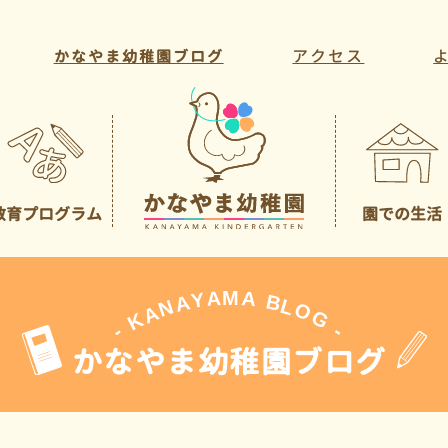
アクセス
かなやま幼稚園ブログ
教育プログラム
園での生活
教育方針・目標
年間行事
教育活動
一日の様子
課外活動
先生の紹介
A
M
A
Y
A
B
L
N
O
A
G
K
-
-
かなやま幼稚園ブログ