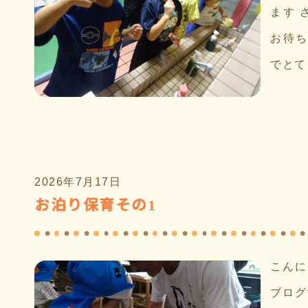
ます 
お待ち
でとて
2026年7月17日
お泊り保育その1
こんに
ブログ