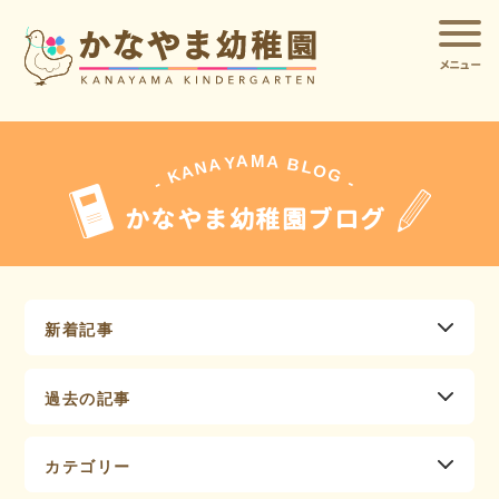
メニュー
A
A
M
Y
A
B
L
N
O
A
G
K
-
-
かなやま幼稚園ブログ
新着記事
過去の記事
カテゴリー