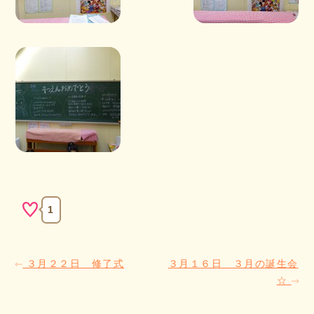
1
３月２２日 修了式
３月１６日 ３月の誕生会
☆