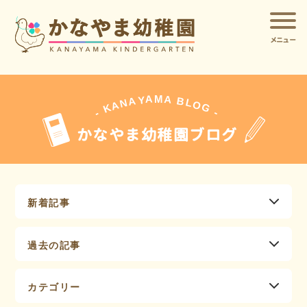
メニュー
A
A
M
Y
A
B
L
N
O
A
G
K
-
-
かなやま幼稚園ブログ
新着記事
過去の記事
カテゴリー