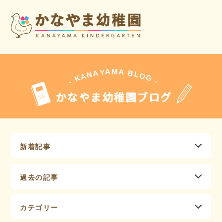
A
A
M
Y
A
B
L
N
O
A
G
K
-
-
かなやま幼稚園ブログ
新着記事
過去の記事
カテゴリー