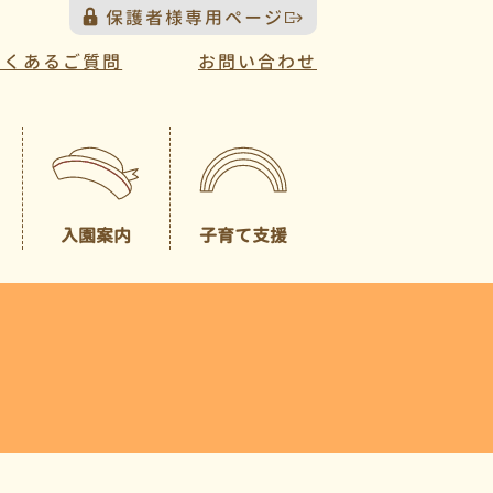
保護者様専用ページ
よくあるご質問
お問い合わせ
入園案内
子育て支援
プレスクール
募集概要
（未就園児クラス）
園見学について
一時預かり
園児納入金
入園説明会について
送迎バスについて