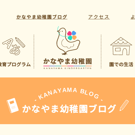
アクセス
かなやま幼稚園ブログ
教育プログラム
園での生活
教育方針・目標
年間行事
教育活動
一日の様子
課外活動
先生の紹介
A
M
A
Y
A
B
L
N
O
A
G
K
-
-
かなやま幼稚園ブログ