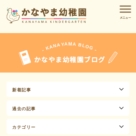
メニュー
A
A
M
Y
A
B
L
N
O
A
G
K
-
-
かなやま幼稚園ブログ
新着記事
過去の記事
カテゴリー