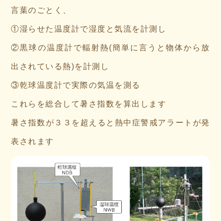
言葉のごとく、
①湿らせた温度計で湿度と気流を計測し
②黒球の温度計で輻射熱(簡単に言うと物体から放
出されている熱)を計測し
③乾球温度計で実際の気温を測る
これらを総合して暑さ指数を算出します
暑さ指数が３３を超えると熱中症警戒アラートが発
表されます