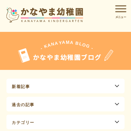
メニュー
A
A
M
Y
A
B
L
N
O
A
G
K
-
-
かなやま幼稚園ブログ
新着記事
過去の記事
カテゴリー