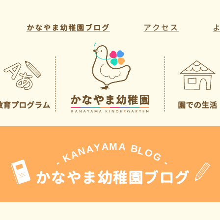
アクセス
かなやま幼稚園ブログ
教育プログラム
園での生活
教育方針・目標
年間行事
教育活動
一日の様子
課外活動
先生の紹介
A
M
A
Y
A
B
L
N
O
A
G
K
-
-
かなやま幼稚園ブログ