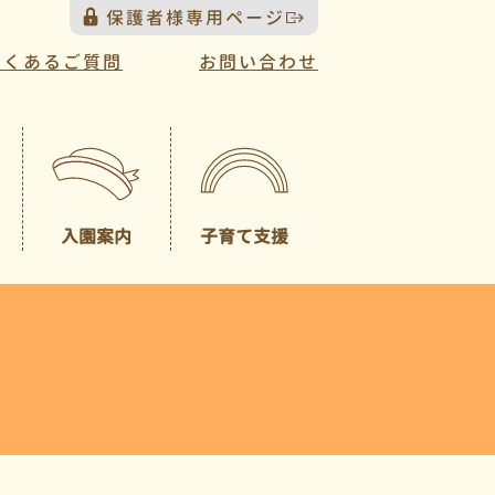
保護者様専用ページ
よくあるご質問
お問い合わせ
入園案内
子育て支援
プレスクール
募集概要
（未就園児クラス）
園見学について
一時預かり
園児納入金
入園説明会について
送迎バスについて