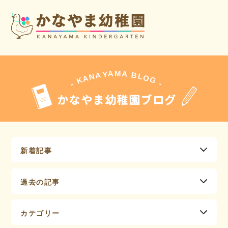
A
A
M
Y
A
B
L
N
O
A
G
K
-
-
かなやま幼稚園ブログ
新着記事
過去の記事
カテゴリー