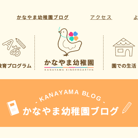
アクセス
かなやま幼稚園ブログ
教育プログラム
園での生活
教育方針・目標
年間行事
教育活動
一日の様子
課外活動
先生の紹介
A
M
A
Y
A
B
L
N
O
A
G
K
-
-
かなやま幼稚園ブログ