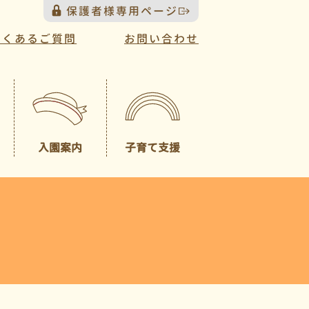
保護者様専用ページ
よくあるご質問
お問い合わせ
入園案内
子育て支援
プレスクール
募集概要
（未就園児クラス）
園見学について
一時預かり
園児納入金
入園説明会について
送迎バスについて