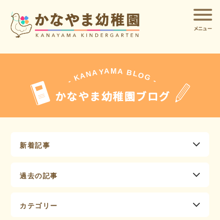
メニュー
A
A
M
Y
A
B
L
N
O
A
G
K
-
-
かなやま幼稚園ブログ
新着記事
過去の記事
カテゴリー