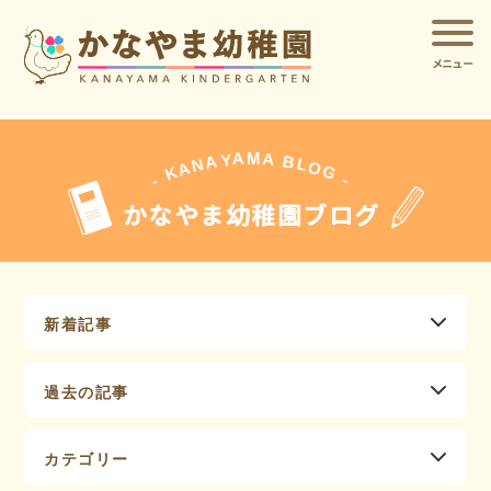
メニュー
A
A
M
Y
A
B
L
N
O
A
G
K
-
-
かなやま幼稚園ブログ
新着記事
過去の記事
カテゴリー