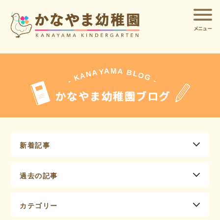
メニュー
A
A
M
Y
A
B
L
N
O
A
G
K
-
-
かなやま幼稚園ブログ
新着記事
過去の記事
カテゴリー