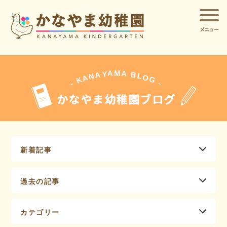
メニュー
A
A
M
Y
A
B
L
N
O
A
G
K
-
-
かなやま幼稚園ブログ
新着記事
過去の記事
カテゴリー