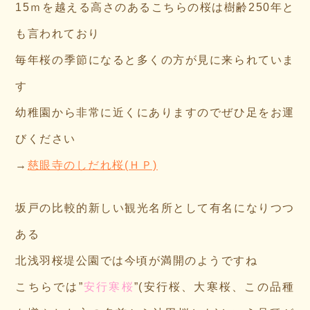
15ｍを越える高さのあるこちらの桜は樹齢250年と
も言われており
毎年桜の季節になると多くの方が見に来られていま
す
幼稚園から非常に近くにありますのでぜひ足をお運
びください
→
慈眼寺のしだれ桜(ＨＰ)
坂戸の比較的新しい観光名所として有名になりつつ
ある
北浅羽桜堤公園では今頃が満開のようですね
こちらでは”
安行寒桜
”(安行桜、大寒桜、この品種