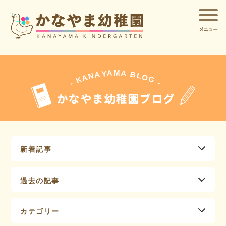
メニュー
A
A
M
Y
A
B
L
N
O
A
G
K
-
-
かなやま幼稚園ブログ
新着記事
過去の記事
カテゴリー