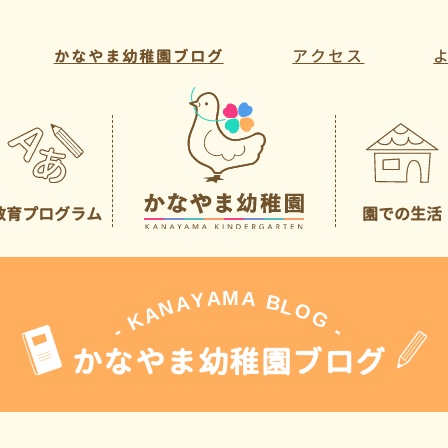
アクセス
かなやま幼稚園ブログ
教育プログラム
園での生活
教育方針・目標
年間行事
教育活動
一日の様子
課外活動
先生の紹介
A
M
A
Y
A
B
L
N
O
A
G
K
-
-
かなやま幼稚園ブログ