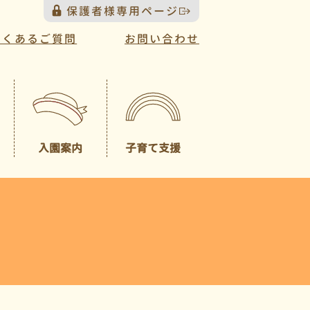
保護者様専用ページ
よくあるご質問
お問い合わせ
入園案内
子育て支援
プレスクール
募集概要
（未就園児クラス）
園見学について
一時預かり
園児納入金
入園説明会について
送迎バスについて