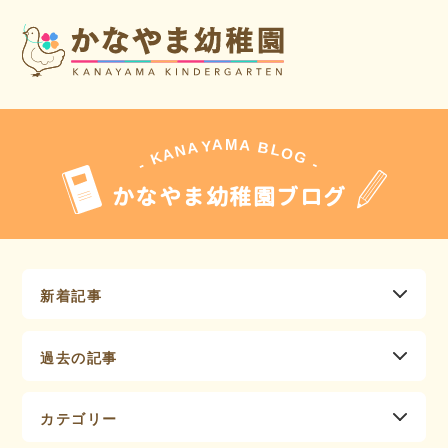
A
A
M
Y
A
B
L
N
O
A
G
K
-
-
かなやま幼稚園ブログ
新着記事
過去の記事
カテゴリー