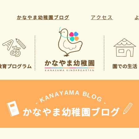
アクセス
かなやま幼稚園ブログ
教育プログラム
園での生活
教育方針・目標
年間行事
教育活動
一日の様子
課外活動
先生の紹介
A
M
A
Y
A
B
L
N
O
A
G
K
-
-
かなやま幼稚園ブログ