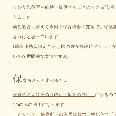
での幼児教育を維持・提供することのできる”幼稚
きました
幼児教育に加えて今回の保育機会の充実で、保護
なればと思っています
(幼保連携型認定こども園の方が施設にメリット
いのが世間的な実情です♨)
保
育所さんと比べると…
保育所さんはその目的が「保育の提供」
になるの
定)のみの利用になります
したがって、
保育所への入園は就労・病気等で「