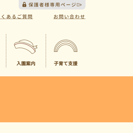
保護者様専用ページ
よくあるご質問
お問い合わせ
入園案内
子育て支援
プレスクール
募集概要
（未就園児クラス）
園見学について
一時預かり
園児納入金
入園説明会について
送迎バスについて