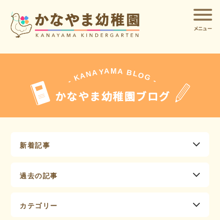
メニュー
A
A
M
Y
A
B
L
N
O
A
G
K
-
-
かなやま幼稚園ブログ
新着記事
過去の記事
カテゴリー