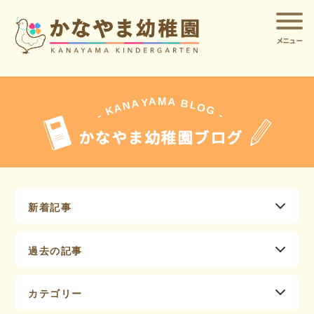
メニュー
A
A
M
Y
A
B
L
N
O
A
G
K
-
-
かなやま幼稚園ブログ
新着記事
過去の記事
カテゴリー