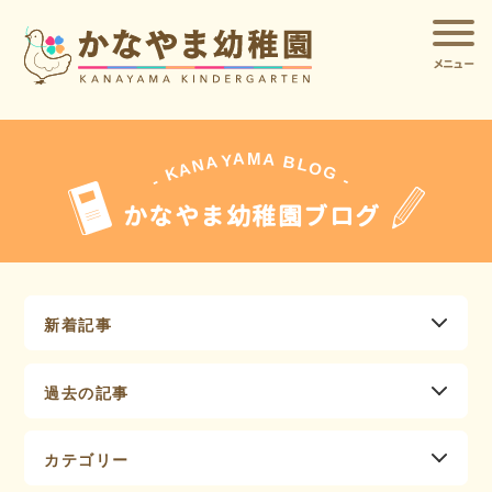
メニュー
A
A
M
Y
A
B
L
N
O
A
G
K
-
-
かなやま幼稚園ブログ
新着記事
過去の記事
カテゴリー