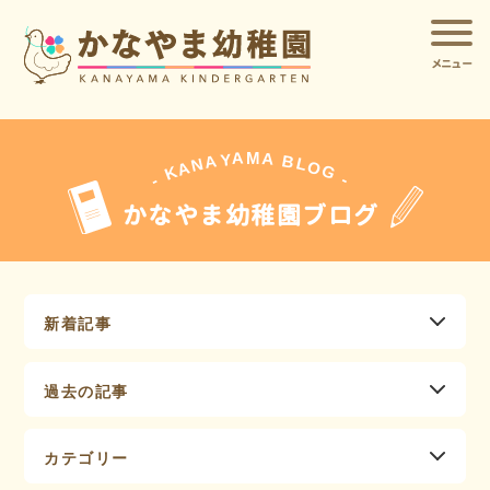
メニュー
A
A
M
Y
A
B
L
N
O
A
G
K
-
-
かなやま幼稚園ブログ
新着記事
過去の記事
カテゴリー