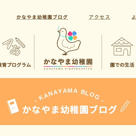
アクセス
かなやま幼稚園ブログ
教育プログラム
園での生活
教育方針・目標
年間行事
教育活動
一日の様子
課外活動
先生の紹介
A
M
A
Y
A
B
L
N
O
A
G
K
-
-
かなやま幼稚園ブログ