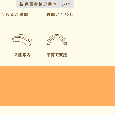
保護者様専用ページ
よくあるご質問
お問い合わせ
入園案内
子育て支援
プレスクール
募集概要
（未就園児クラス）
園見学について
一時預かり
園児納入金
入園説明会について
送迎バスについて