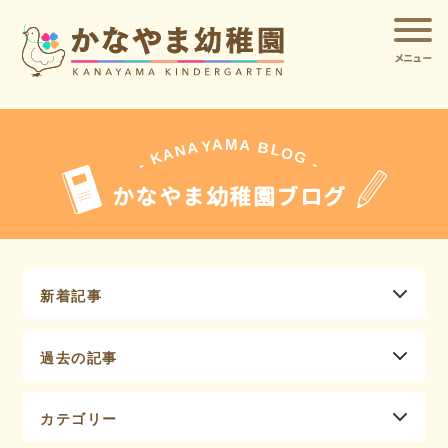
メニュー
A
A
M
Y
A
B
L
N
O
A
G
K
-
-
かなやま幼稚園ブログ
新着記事
過去の記事
カテゴリー