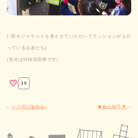
(↑防火ジャケットを着させていただいてテンションが上が
っているお友だち)
(気分は特殊消防隊です)
29
１１月の誕生会♪
🍁秋の様子🍂