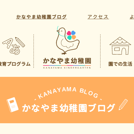
アクセス
かなやま幼稚園ブログ
教育プログラム
園での生活
教育方針・目標
年間行事
教育活動
一日の様子
課外活動
先生の紹介
A
M
A
Y
A
B
L
N
O
A
G
K
-
-
かなやま幼稚園ブログ