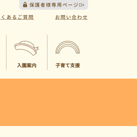
保護者様専用ページ
よくあるご質問
お問い合わせ
入園案内
子育て支援
プレスクール
募集概要
（未就園児クラス）
園見学について
一時預かり
園児納入金
入園説明会について
送迎バスについて