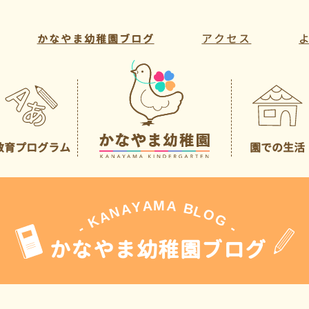
アクセス
かなやま幼稚園ブログ
教育プログラム
園での生活
教育方針・目標
年間行事
教育活動
一日の様子
課外活動
先生の紹介
A
M
A
Y
A
B
L
N
O
A
G
K
-
-
かなやま幼稚園ブログ