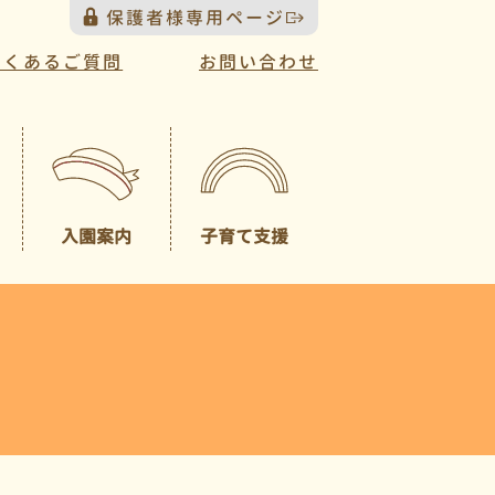
保護者様専用ページ
よくあるご質問
お問い合わせ
入園案内
子育て支援
プレスクール
募集概要
（未就園児クラス）
園見学について
一時預かり
園児納入金
入園説明会について
送迎バスについて