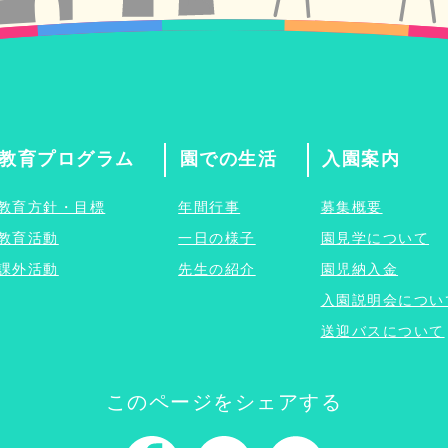
教育プログラム
園での生活
入園案内
教育方針・目標
年間行事
募集概要
教育活動
一日の様子
園見学について
課外活動
先生の紹介
園児納入金
入園説明会につい
送迎バスについて
このページをシェアする