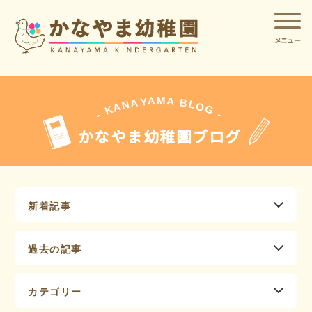
メニュー
A
A
M
Y
A
B
L
N
O
A
G
K
-
-
かなやま幼稚園ブログ
新着記事
過去の記事
カテゴリー