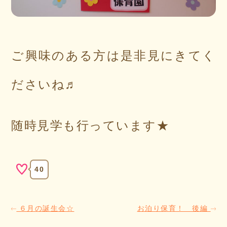
ご興味のある方は是非見にきてく
ださいね♬
随時見学も行っています★
40
６月の誕生会☆
お泊り保育！ 後編