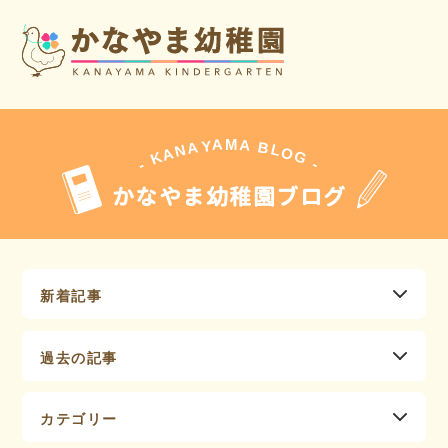
A
A
M
Y
A
B
L
N
O
A
G
K
-
-
かなやま幼稚園ブログ
新着記事
過去の記事
カテゴリー