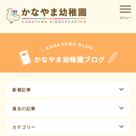
メニュー
A
A
M
Y
A
B
L
N
O
A
G
K
-
-
かなやま幼稚園ブログ
新着記事
過去の記事
カテゴリー