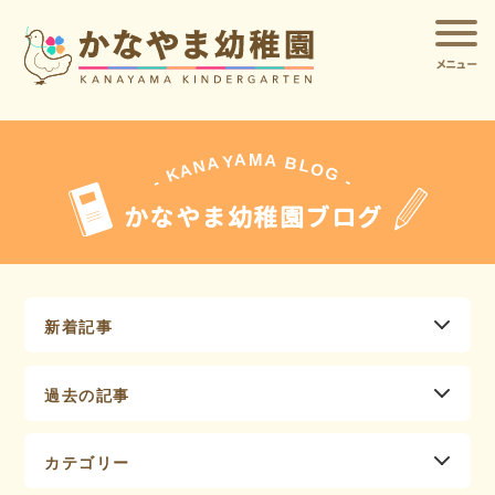
メニュー
A
A
M
Y
A
B
L
N
O
A
G
K
-
-
かなやま幼稚園ブログ
新着記事
過去の記事
カテゴリー