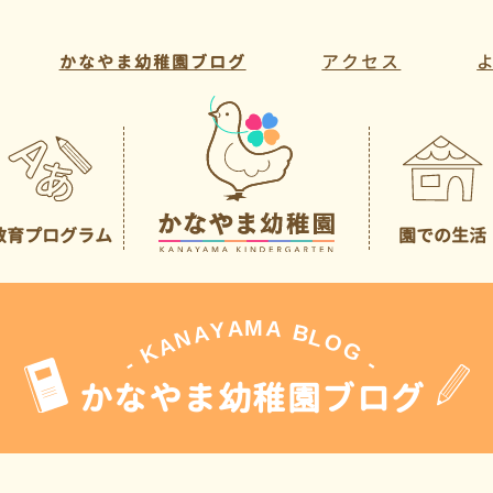
アクセス
かなやま幼稚園ブログ
教育プログラム
園での生活
教育方針・目標
年間行事
教育活動
一日の様子
課外活動
先生の紹介
A
M
A
Y
A
B
L
N
O
A
G
K
-
-
かなやま幼稚園ブログ