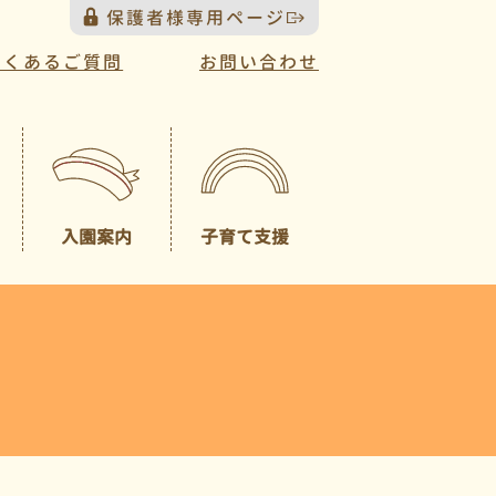
保護者様専用ページ
よくあるご質問
お問い合わせ
入園案内
子育て支援
プレスクール
募集概要
（未就園児クラス）
園見学について
一時預かり
園児納入金
入園説明会について
送迎バスについて