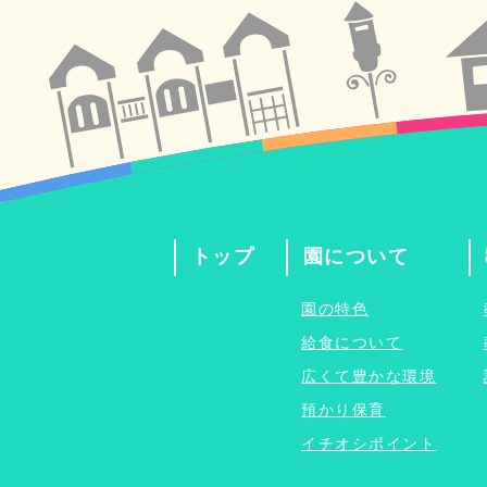
トップ
園について
園の特色
給食について
広くて豊かな環境
預かり保育
イチオシポイント