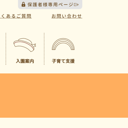
保護者様専用ページ
よくあるご質問
お問い合わせ
入園案内
子育て支援
プレスクール
募集概要
（未就園児クラス）
園見学について
一時預かり
園児納入金
入園説明会について
送迎バスについて