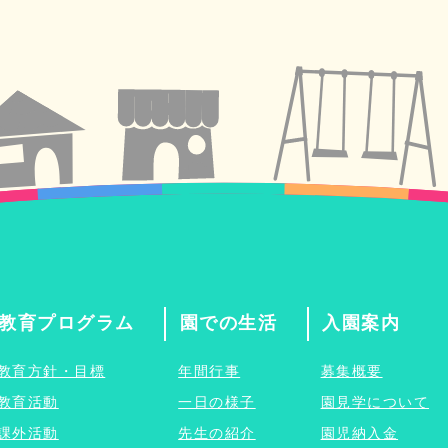
教育プログラム
園での生活
入園案内
教育方針・目標
年間行事
募集概要
教育活動
一日の様子
園見学について
課外活動
先生の紹介
園児納入金