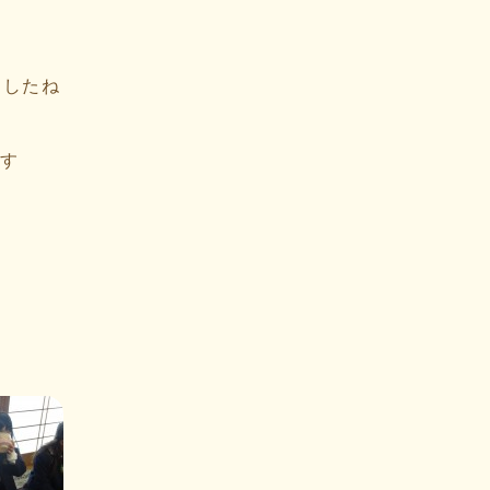
ましたね
です