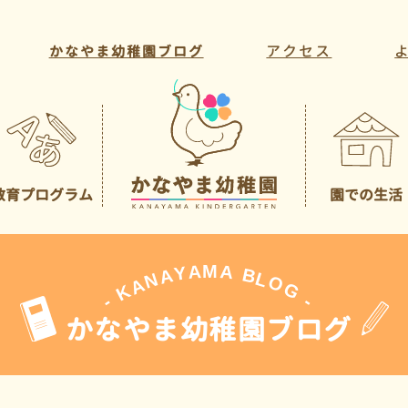
アクセス
かなやま幼稚園ブログ
教育プログラム
園での生活
教育方針・目標
年間行事
教育活動
一日の様子
課外活動
先生の紹介
A
M
A
Y
A
B
L
N
O
A
G
K
-
-
かなやま幼稚園ブログ