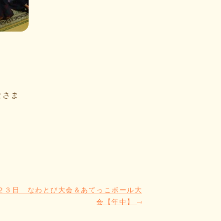
なさま
２３日 なわとび大会＆あてっこボール大
会【年中】