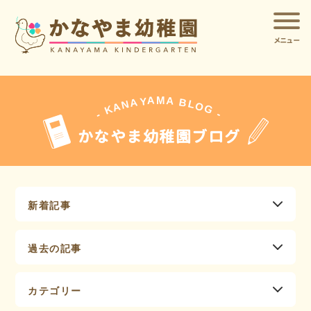
メニュー
A
A
M
Y
A
B
L
N
O
A
G
K
-
-
かなやま幼稚園ブログ
新着記事
過去の記事
カテゴリー