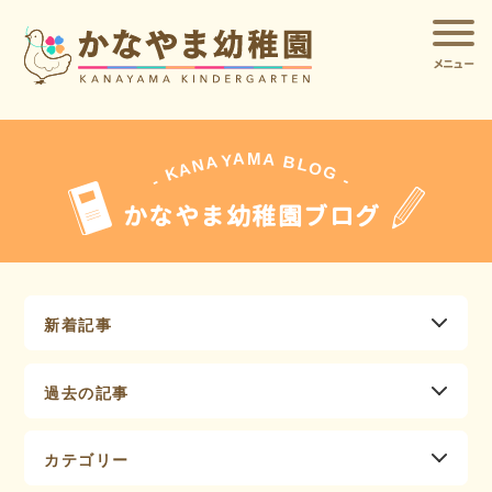
メニュー
A
A
M
Y
A
B
L
N
O
A
G
K
-
-
かなやま幼稚園ブログ
新着記事
過去の記事
カテゴリー