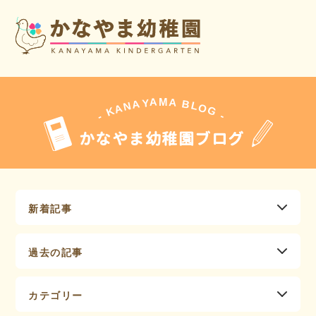
A
A
M
Y
A
B
L
N
O
A
G
K
-
-
かなやま幼稚園ブログ
新着記事
過去の記事
カテゴリー