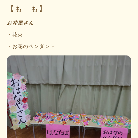
【も も】
お花屋さん
・花束
・お花のペンダント