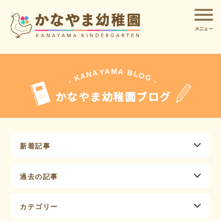
メニュー
A
A
M
Y
A
B
L
N
O
A
G
K
-
-
かなやま幼稚園ブログ
新着記事
過去の記事
カテゴリー