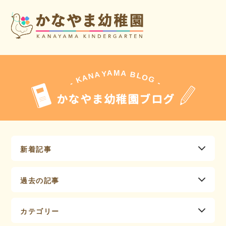
A
A
M
Y
A
B
L
N
O
A
G
K
-
-
かなやま幼稚園ブログ
新着記事
過去の記事
カテゴリー