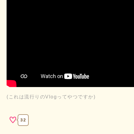
(これは流行りのVlogってやつですか)
32