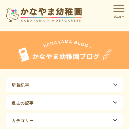
メニュー
A
A
M
Y
A
B
L
N
O
A
G
K
-
-
かなやま幼稚園ブログ
新着記事
過去の記事
カテゴリー