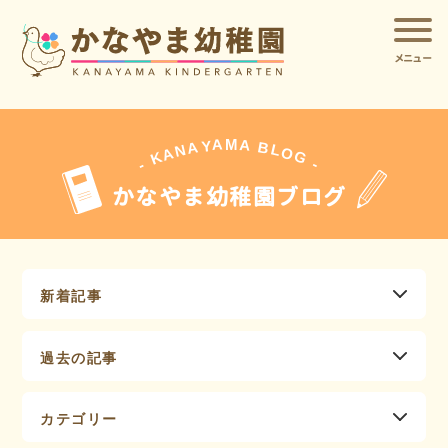
メニュー
A
A
M
Y
A
B
L
N
O
A
G
K
-
-
かなやま幼稚園ブログ
新着記事
過去の記事
カテゴリー