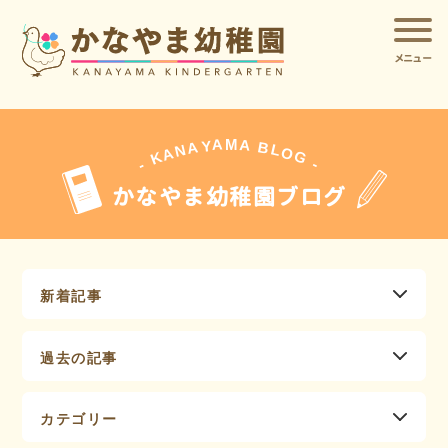
メニュー
A
A
M
Y
A
B
L
N
O
A
G
K
-
-
かなやま幼稚園ブログ
新着記事
過去の記事
カテゴリー