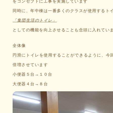
をコンセプトに工事を実施しています
同時に、年中棟は一番多くのクラスが使用するト
「集団生活のトイレ」
としての機能を向上させることも念頭に入れてい
全体像
円滑にトイレを使用することができるように、今
倍増させています
小便器５台→１０台
大便器４台→８台