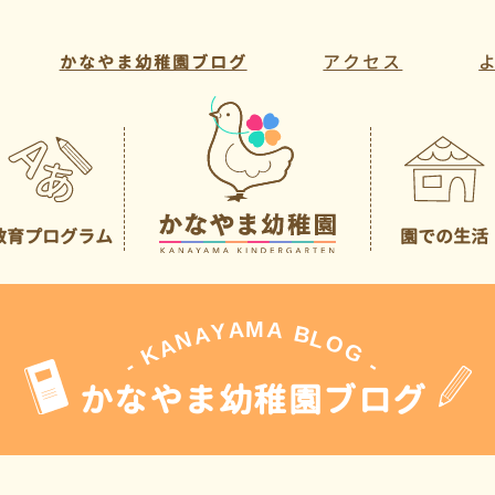
アクセス
かなやま幼稚園ブログ
教育プログラム
園での生活
教育方針・目標
年間行事
教育活動
一日の様子
課外活動
先生の紹介
A
M
A
Y
A
B
L
N
O
A
G
K
-
-
かなやま幼稚園ブログ