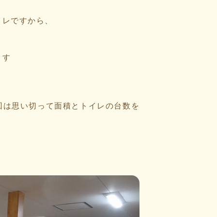
イレですから、
ます
回は思い切って面積とトイレの台数を