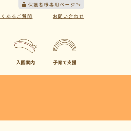
保護者様専用ページ
よくあるご質問
お問い合わせ
入園案内
子育て支援
プレスクール
募集概要
（未就園児クラス）
園見学について
一時預かり
園児納入金
入園説明会について
送迎バスについて