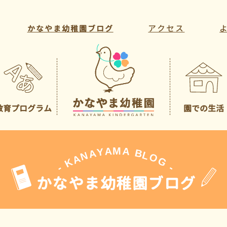
アクセス
かなやま幼稚園ブログ
教育プログラム
園での生活
教育方針・目標
年間行事
教育活動
一日の様子
課外活動
先生の紹介
A
M
A
Y
A
B
L
N
O
A
G
K
-
-
かなやま幼稚園ブログ