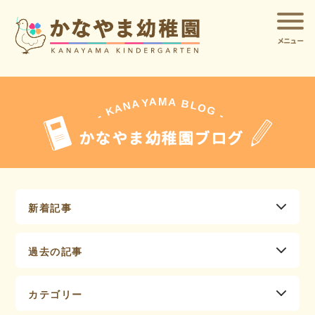
メニュー
A
A
M
Y
A
B
L
N
O
A
G
K
-
-
かなやま幼稚園ブログ
新着記事
過去の記事
カテゴリー